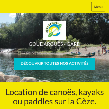
Menu
GOUDARGUES - GARD
DÉCOUVRIR TOUTES NOS ACTIVITÉS
Location de canoës, kayaks
ou paddles sur la Cèze.