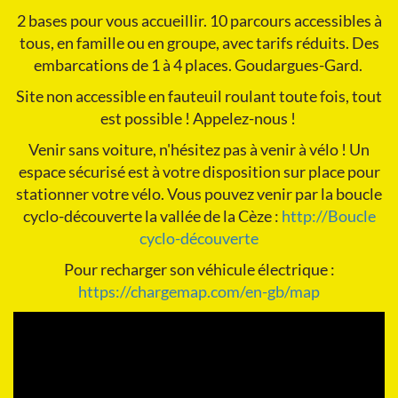
2 bases pour vous accueillir. 10 parcours accessibles à
tous, en famille ou en groupe, avec tarifs réduits. Des
embarcations de 1 à 4 places. Goudargues-Gard.
Site non accessible en fauteuil roulant toute fois, tout
est possible ! Appelez-nous !
Venir sans voiture, n'hésitez pas à venir à vélo ! Un
espace sécurisé est à votre disposition sur place pour
stationner votre vélo. Vous pouvez venir par la boucle
cyclo-découverte la vallée de la Cèze :
http://Boucle
cyclo-découverte
Pour recharger son véhicule électrique :
https://chargemap.com/en-gb/map