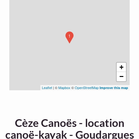
1
+
−
Leaflet
| ©
Mapbox
©
OpenStreetMap
Improve this map
Cèze Canoës - location
canoë-kayak - Goudargues