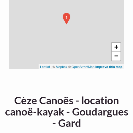
1
+
−
Leaflet
| ©
Mapbox
©
OpenStreetMap
Improve this map
Cèze Canoës - location
canoë-kayak - Goudargues
- Gard