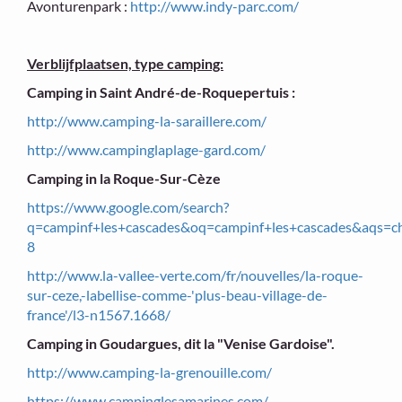
Avonturenpark :
http://www.indy-parc.com/
Verblijfplaatsen, type camping:
Camping in Saint André-de-Roquepertuis :
http://www.camping-la-saraillere.com/
http://www.campinglaplage-gard.com/
Camping in la Roque-Sur-Cèze
https://www.google.com/search?
q=campinf+les+cascades&oq=campinf+les+cascades&aqs=ch
8
http://www.la-vallee-verte.com/fr/nouvelles/la-roque-
sur-ceze,-labellise-comme-'plus-beau-village-de-
france'/l3-n1567.1668/
Camping in Goudargues, dit la "Venise Gardoise".
http://www.camping-la-grenouille.com/
https://www.campinglesamarines.com/